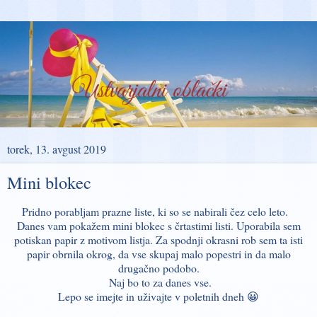
torek, 13. avgust 2019
Mini blokec
Pridno porabljam prazne liste, ki so se nabirali čez celo leto.
Danes vam pokažem mini blokec s črtastimi listi. Uporabila sem
potiskan papir z motivom listja. Za spodnji okrasni rob sem ta isti
papir obrnila okrog, da vse skupaj malo popestri in da malo
drugačno podobo.
Naj bo to za danes vse.
Lepo se imejte in uživajte v poletnih dneh 😀