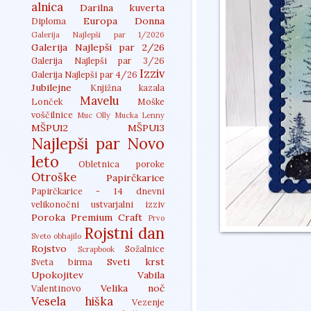
alnica
Darilna kuverta
Europa Donna
Diploma
Galerija Najlepši par 1/2026
Galerija Najlepši par 2/26
Galerija Najlepši par 3/26
Izziv
Galerija Najlepši par 4/26
Jubilejne
Knjižna kazala
Mavelu
Lonček
Moške
voščilnice
Muc Olly
Mucka Lenny
MŠPU12
MŠPU13
Najlepši par
Novo
leto
Obletnica poroke
Otroške
Papirčkarice
Papirčkarice - 14 dnevni
velikonočni ustvarjalni izziv
Poroka
Premium Craft
Prvo
Rojstni dan
Sveto obhajilo
Rojstvo
Sožalnice
Scrapbook
Sveti krst
Sveta birma
Upokojitev
Vabila
Velika noč
Valentinovo
Vesela hiška
Vezenje