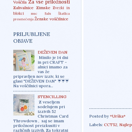
Za vse priložnosti
Voščila
Zahvalnice
Zimske
Zvezki in
blokci
muc Balu
Škatlica
Ženske voščilnice
presenečenja
PRILJUBLJENE
OBJAVE
DEŽEVEN DAN
Minilo je 14 dni
in pri CRAFT -
alnici imamo za
vas že
pripravljen nov izziv, ki se
glasi "DEŽEVEN DAN" ☔☔☔
Na voščilnici upora...
STENCILLING
Z veseljem
sodelujem pri
izzivih 52
Posted by
*Urška*
Christmas Card
Throwdown , saj se imam
Labels:
CCT52
,
Najlep
priložnost preizkusiti v
različnih izzivih. Za tokratni