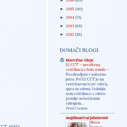
2016
(65)
►
2015
(40)
►
2014
(71)
►
2013
(65)
►
2012
(36)
►
DOMAČI BLOGI
Mavrične Ideje
52 CCT – novoltena
voščilnica z belo omelo
-
Pozdravljeni v sobotno
jutro. Pri 52 CCT je na
vrsti barvni izziv: rdeča,
rjava in zelena. Izdelala
sem voščilnico z rdečo
pentljo in božičnim
zelenjem....
Pred 2 urama
majdinustvarjalninemir
Nova
52CCT. gOGA