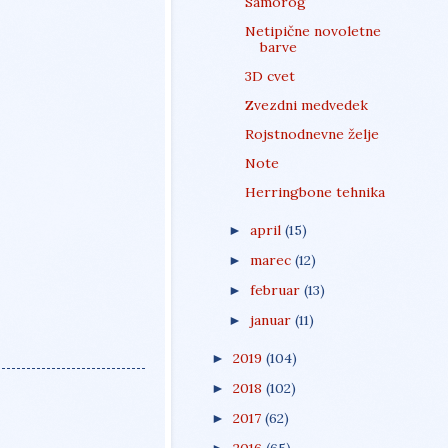
Samorog
Netipične novoletne
barve
3D cvet
Zvezdni medvedek
Rojstnodnevne želje
Note
Herringbone tehnika
april
(15)
►
marec
(12)
►
februar
(13)
►
januar
(11)
►
2019
(104)
►
2018
(102)
►
2017
(62)
►