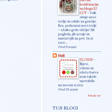
barvna
kombinacija
na blogu 52
CCT
-
Volk
obuje nove
čevlje in odide na gostijo.
Res, prekrasni novi čevlji
– a kako grdo tiščijo! Jih
pogleda, jih sezuje in
nastavi jih na pot. In si
reče:...
Pred 9 urami
Hali
32/2026
-
Rjavo,
zeleno in
rdečo barva
sem takole
uporabila
na novem izzivu.
Pred 10 urami
Pokaži vse
TUJI BLOGI