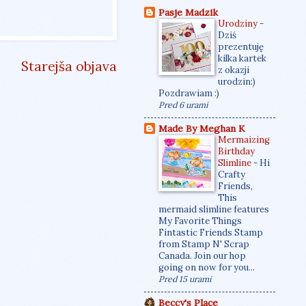
Pasje Madzik
Urodziny
-
Dziś
prezentuję
kilka kartek
Starejša objava
z okazji
urodzin:)
Pozdrawiam :)
Pred 6 urami
Made By Meghan K
Mermaizing
Birthday
Slimline
-
Hi
Crafty
Friends,
This
mermaid slimline features
My Favorite Things
Fintastic Friends Stamp
from Stamp N' Scrap
Canada. Join our hop
going on now for you...
Pred 15 urami
Beccy's Place