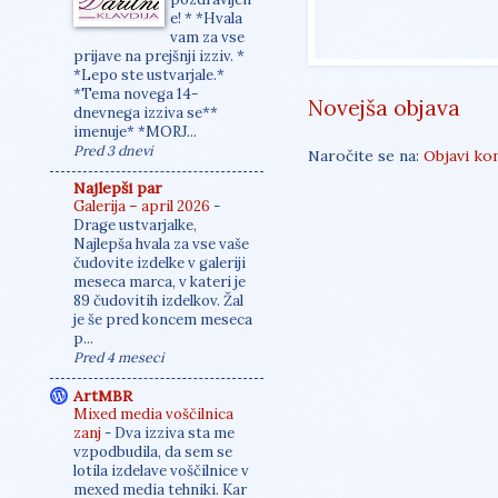
e! * *Hvala
vam za vse
prijave na prejšnji izziv. *
*Lepo ste ustvarjale.*
*Tema novega 14-
Novejša objava
dnevnega izziva se**
imenuje* *MORJ...
Pred 3 dnevi
Naročite se na:
Objavi ko
Najlepši par
Galerija – april 2026
-
Drage ustvarjalke,
Najlepša hvala za vse vaše
čudovite izdelke v galeriji
meseca marca, v kateri je
89 čudovitih izdelkov. Žal
je še pred koncem meseca
p...
Pred 4 meseci
ArtMBR
Mixed media voščilnica
zanj
-
Dva izziva sta me
vzpodbudila, da sem se
lotila izdelave voščilnice v
mexed media tehniki. Kar