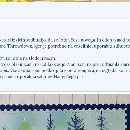
ateri izzivi spodbudijo, da se lotim česa novega. In eden izmed te
Card Throwdown, kjer je potrebno na voščilnici uporabiti silhueto
em se lotila na sledeči način.
ress blazinicami naredila ozadje. Nanj sem najprej odtisnila smre
apis. Vse skupaj sem poškropila z belo tempera, da izgleda, kot da
o pa sem uporabila šablone Najlepšega para.