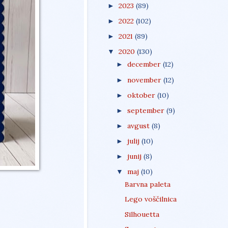
2023
(89)
►
2022
(102)
►
2021
(89)
►
2020
(130)
▼
december
(12)
►
november
(12)
►
oktober
(10)
►
september
(9)
►
avgust
(8)
►
julij
(10)
►
junij
(8)
►
maj
(10)
▼
Barvna paleta
Lego voščilnica
Silhouetta