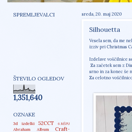
SPREMLJEVALCI
sreda, 20. maj 2020
Silhouetta
Vesela sem, da me nek
izziv pri Christmas 
Izdelave voščilnice s
Za začetek sem z Dist
srno in za konec še n
Za celotno voščilnic
ŠTEVILO OGLEDOV
1,351,640
OZNAKE
52CCT
3d izdelki
6.MŠPU
Craft-
Abraham
Album