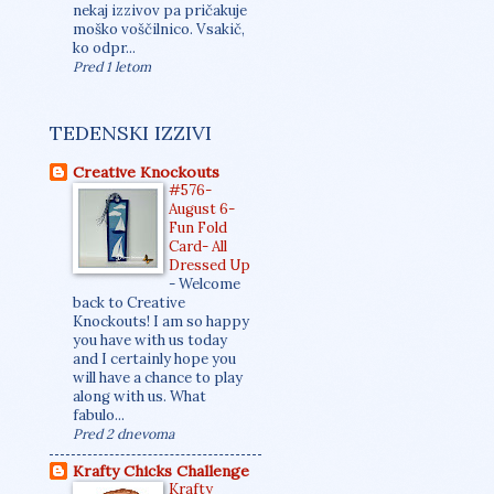
nekaj izzivov pa pričakuje
moško voščilnico. Vsakič,
ko odpr...
Pred 1 letom
TEDENSKI IZZIVI
Creative Knockouts
#576-
August 6-
Fun Fold
Card- All
Dressed Up
-
Welcome
back to Creative
Knockouts! I am so happy
you have with us today
and I certainly hope you
will have a chance to play
along with us. What
fabulo...
Pred 2 dnevoma
Krafty Chicks Challenge
Krafty