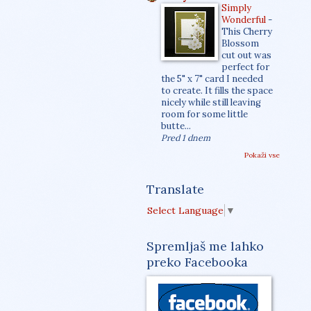
Simply
Wonderful
-
This Cherry
Blossom
cut out was
perfect for
the 5" x 7" card I needed
to create. It fills the space
nicely while still leaving
room for some little
butte...
Pred 1 dnem
Pokaži vse
Translate
Select Language
▼
Spremljaš me lahko
preko Facebooka