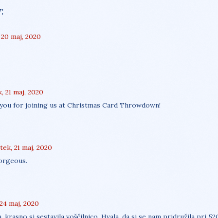
:
 20 maj, 2020
, 21 maj, 2020
 you for joining us at Christmas Card Throwdown!
tek, 21 maj, 2020
gorgeous.
 24 maj, 2020
, krasno si sestavila voščilnico. Hvala, da si se nam pridružila pri 