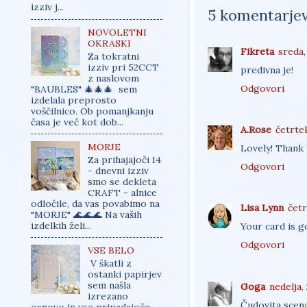
izziv j...
5 komentarjev
NOVOLETNI
OKRASKI
Fikreta
sreda,
Za tokratni
izziv pri 52CCT
predivna je!
z naslovom
Odgovori
"BAUBLES" 🎄🎄🎄 sem
izdelala preprosto
voščilnico. Ob pomanjkanju
časa je več kot dob...
A.Rose
četrtek
MORJE
Lovely! Thank
Za prihajajoči 14
Odgovori
- dnevni izziv
smo se dekleta
CRAFT - alnice
odločile, da vas povabimo na
Lisa Lynn
četr
"MORJE" 🌊🌊🌊 Na vaših
izdelkih želi...
Your card is 
Odgovori
VSE BELO
V škatli z
ostanki papirjev
sem našla
Goga
nedelja,
izrezano
Čudovita scena
osnovo in vse pripadajoče