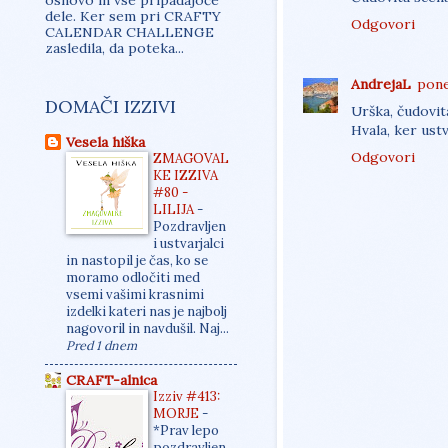
dele. Ker sem pri CRAFTY
Odgovori
CALENDAR CHALLENGE
zasledila, da poteka...
AndrejaL
pone
DOMAČI IZZIVI
Urška, čudovita
Hvala, ker ust
Vesela hiška
Odgovori
ZMAGOVAL
KE IZZIVA
#80 -
LILIJA
-
Pozdravljen
i ustvarjalci
in nastopil je čas, ko se
moramo odločiti med
vsemi vašimi krasnimi
izdelki kateri nas je najbolj
nagovoril in navdušil. Naj...
Pred 1 dnem
CRAFT-alnica
Izziv #413:
MORJE
-
*Prav lepo
pozdravljen