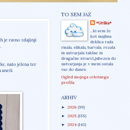
TO SEM JAZ
*Urška*
...ki sem že
kot majhna
h je ravno zdajšnji
deklica rada
.
risala, slikala, barvala, rezala
in ustvarjala takšne in
drugačne stvari.Ljubezen do
ustvarjanja je v meni ostala
ke, nato jelena ter
vse do danes.
 sneži.
Ogled mojega celotnega
profila
ARHIV
2026
(99)
►
2025
(155)
►
2024
(143)
►